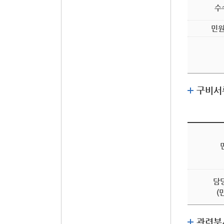
수
민원
구비서
담
(
관련부