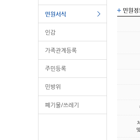
민원정
민원서식
인감
가족관계등록
주민등록
민방위
폐기물/쓰레기
및