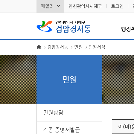
패밀리
인천광역시서해구
로그인
인천광역시 서해구
검암경서동
행정
검암경서동
민원
민원서식
민원
민원상담
이(미)
각종 증명서발급