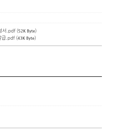
서.pdf
(
)
52K Byte
급.pdf
(
)
43K Byte