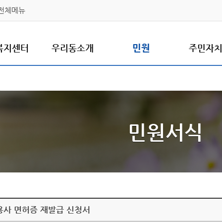
전체메뉴
복지센터
우리동소개
민원
주민자
민원서식
용사 면허증 재발급 신청서