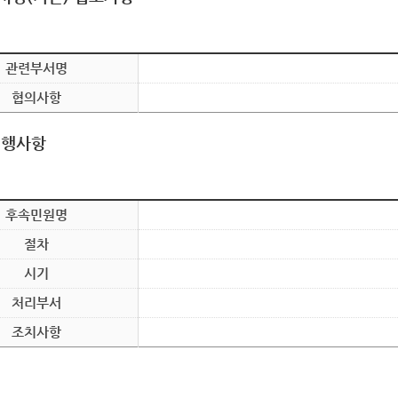
관련부서명
협의사항
이행사항
후속민원명
절차
시기
처리부서
조치사항