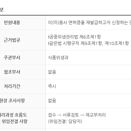
보
민원내용
이(미)용사 면허증을 재발급하고자 신청하는 
§공중위생관리법 제6조제1항
근거법규
§같은법 시행규칙 제9조제1항, 제10조제1항
주관부서
식품위생과
협조부서
없음
처리기간
즉시
현장 조사사항
없음
처리과정 흐름도
접수 ⇒ 서류검토 ⇒ 재교부처리
 위임전결 사항
(위임전결: 담당자)