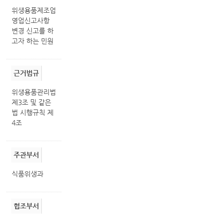
위생용품제조업
영업신고사항
변경 신고를 하
고자 하는 민원
근거법규
위생용품관리법
제3조 및 같은
법 시행규칙 제
4조
주관부서
식품위생과
협조부서