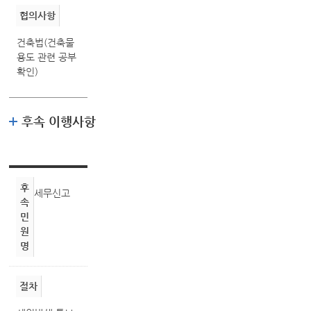
협의사항
건축법(건축물
용도 관련 공부
확인)
후속 이행사항
후
세무신고
속
민
원
명
절차