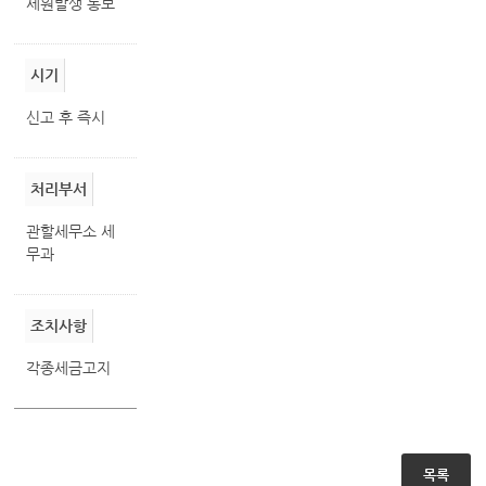
세원발생 통보
시기
신고 후 즉시
처리부서
관할세무소 세
무과
조치사항
각종세금고지
목록