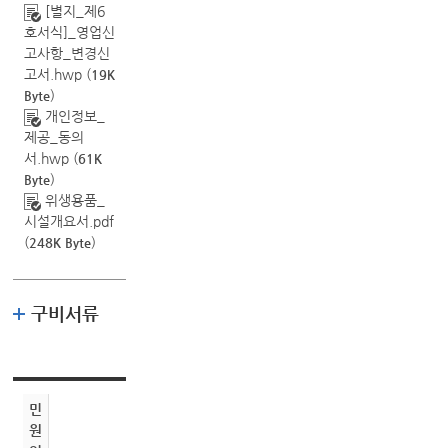
[별지_제6
호서식]_영업신
고사항_변경신
고서.hwp
(
19K
)
Byte
개인정보_
제공_동의
서.hwp
(
61K
)
Byte
위생용품_
시설개요서.pdf
(
)
248K Byte
구비서류
민
원