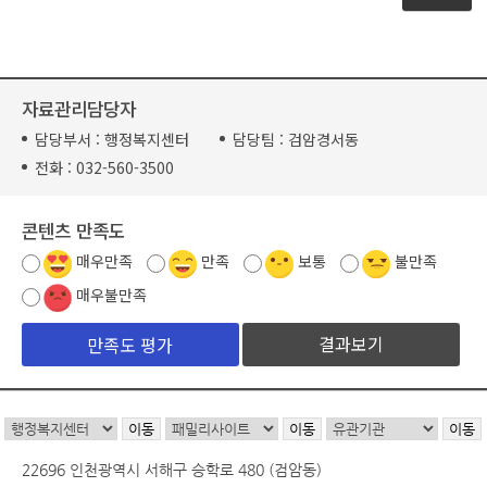
자료관리담당자
담당부서 :
행정복지센터
담당팀 :
검암경서동
전화 :
032-560-3500
콘텐츠 만족도
매우만족
만족
보통
불만족
매우불만족
결과보기
22696 인천광역시 서해구 승학로 480 (검암동)