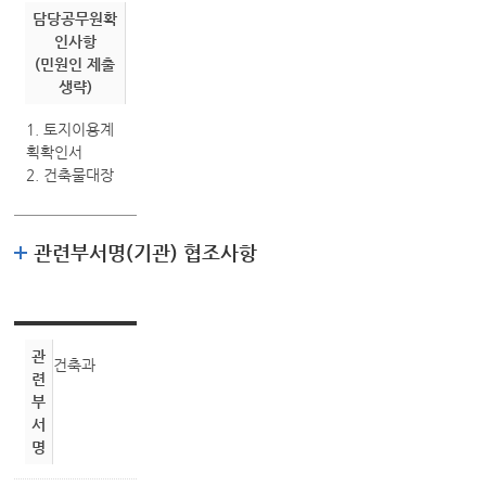
담당공무원확
인사항
(민원인 제출
생략)
1. 토지이용계
획확인서
2. 건축물대장
관련부서명(기관) 협조사항
관
건축과
련
부
서
명