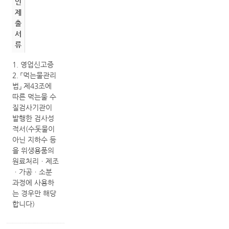
인
제
출
서
류
1. 영업신고증
2. 「먹는물관리
법」 제43조에
따른 먹는물 수
질검사기관이
발행한 검사성
적서(수돗물이
아닌 지하수 등
을 위생용품의
원료처리ㆍ제조
ㆍ가공ㆍ소분
과정에 사용하
는 경우만 해당
합니다)