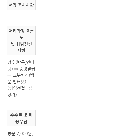
현장 조사사항
처리과정 흐름
도
및 위임전결
사항
접수(방문,인터
넷) ⇒ 증명발급
⇒ 교부처리(방
문,인터넷)
(위임전결 : 담
당자)
수수료 및 비
용부담
방문 2,000원,