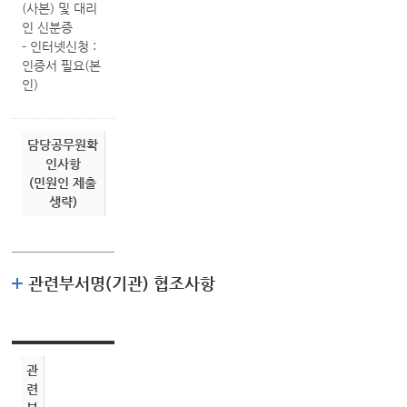
(사본) 및 대리
인 신분증
- 인터넷신청 :
인증서 필요(본
인)
담당공무원확
인사항
(민원인 제출
생략)
관련부서명(기관) 협조사항
관
련