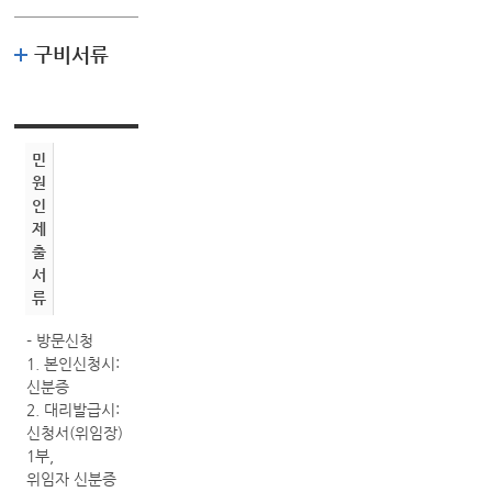
구비서류
민
원
인
제
출
서
류
- 방문신청
1. 본인신청시:
신분증
2. 대리발급시:
신청서(위임장)
1부,
위임자 신분증