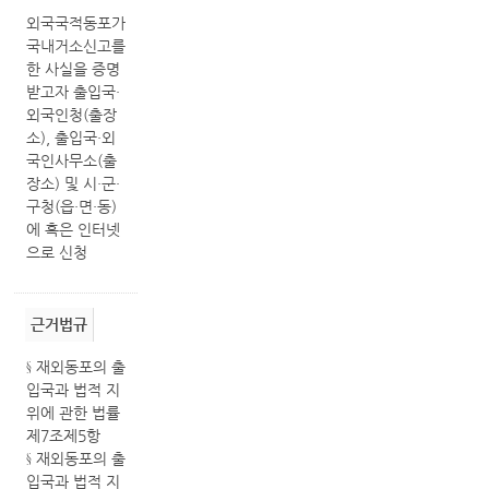
외국국적동포가
국내거소신고를
한 사실을 증명
받고자 출입국·
외국인청(출장
소), 출입국·외
국인사무소(출
장소) 및 시·군·
구청(읍·면·동)
에 혹은 인터넷
으로 신청
근거법규
§ 재외동포의 출
입국과 법적 지
위에 관한 법률
제7조제5항
§ 재외동포의 출
입국과 법적 지