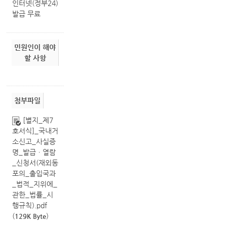
인터넷(정부24)
발급 무료
민원인이 해야
할 사항
첨부파일
[별지_제7
호서식]_국내거
소신고_사실증
명_발급ㆍ열람
_신청서(재외동
포의_출입국과
_법적_지위에_
관한_법률_시
행규칙).pdf
(
)
129K Byte