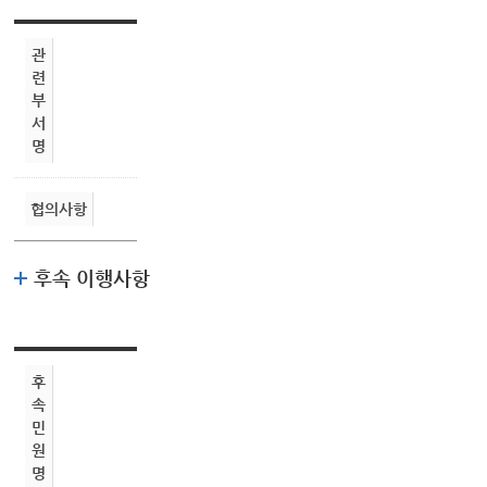
관
련
부
서
명
협의사항
후속 이행사항
후
속
민
원
명