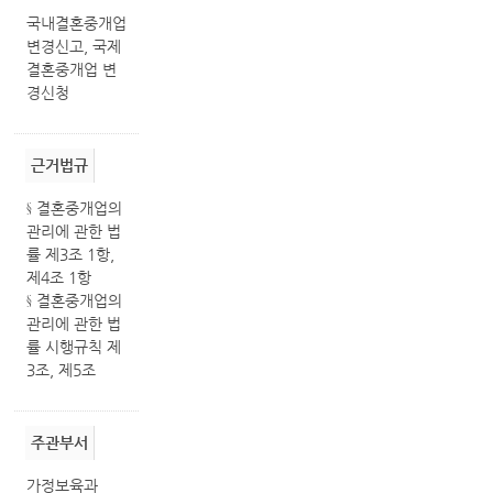
국내결혼중개업
변경신고, 국제
결혼중개업 변
경신청
근거법규
§ 결혼중개업의
관리에 관한 법
률 제3조 1항,
제4조 1항
§ 결혼중개업의
관리에 관한 법
률 시행규칙 제
3조, 제5조
주관부서
가정보육과