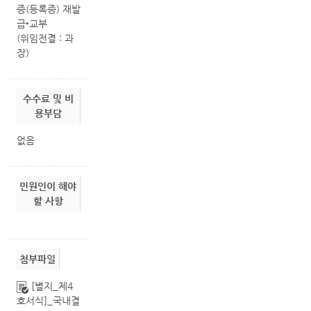
증(등록증) 재발
급‣교부
(위임전결 : 과
장)
수수료 및 비
용부담
없음
민원인이 해야
할 사항
첨부파일
[별지_제4
호서식]_국내결