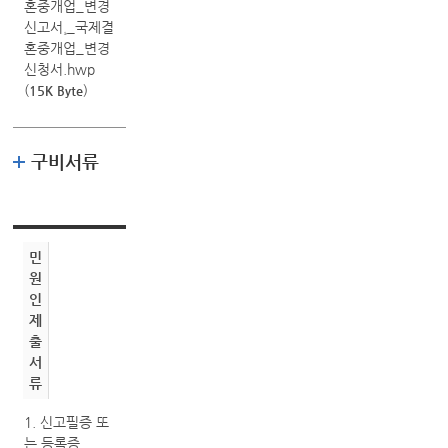
혼중개업_변경
신고서¸_국제결
혼중개업_변경
신청서.hwp
(
)
15K Byte
구비서류
민
원
인
제
출
서
류
1. 신고필증 또
는 등록증