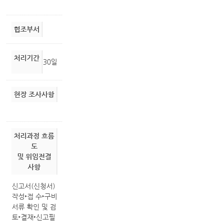
협조부서
처리기간
30일
현장 조사사항
처리과정 흐름
도
및 위임전결
사항
신고서(신청서)
작성‣접 수‣구비
서류 확인 및 검
토‣결재‣신고필