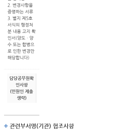
2. 변경사항을
증명하는 서류
3. 별지 제5호
서식의 행정처
분 내용 고지 확
인서(양도ㆍ양
수 또는 합병으
로 인한 변경만
해당합니다)
담당공무원확
인사항
(민원인 제출
생략)
관련부서명(기관) 협조사항