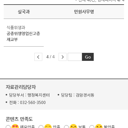
실국과
민원사무명
식품위생과
공중위생영업신고증
재교부
4
/ 4
자료관리담당자
담당부서 :
행정복지센터
담당팀 :
검암경서동
전화 :
032-560-3500
콘텐츠 만족도
매우만족
만족
보통
불만족