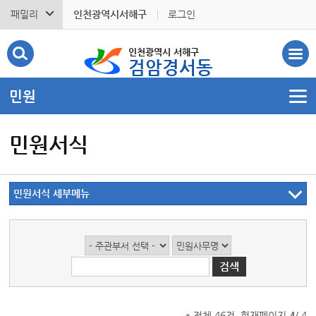
패밀리
인천광역시서해구
로그인
인천광역시 서해구
검암경서동
민원
민원서식
민원서식 세부메뉴
* 전체 46건, 현재페이지
4
/ 4