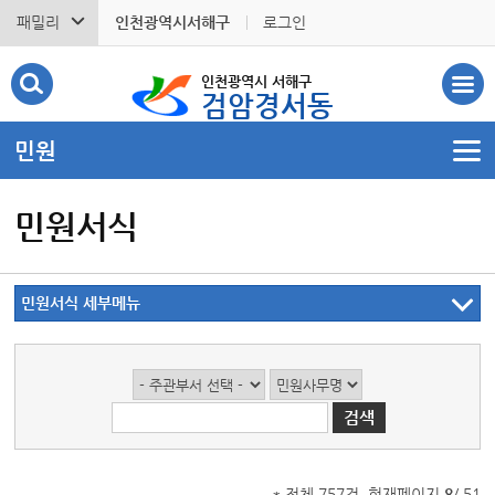
패밀리
인천광역시서해구
로그인
인천광역시 서해구
검암경서동
민원
민원서식
민원서식 세부메뉴
* 전체 757건, 현재페이지
8
/ 51