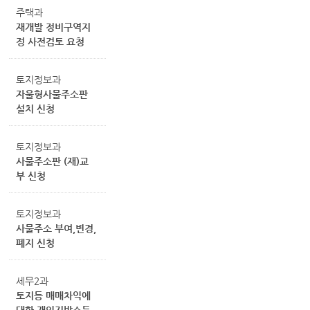
주택과
재개발 정비구역지
정 사전검토 요청
토지정보과
자울형사물주소판
설치 신청
토지정보과
사물주소판 (재)교
부 신청
토지정보과
사물주소 부여,변경,
폐지 신청
세무2과
토지등 매매차익에