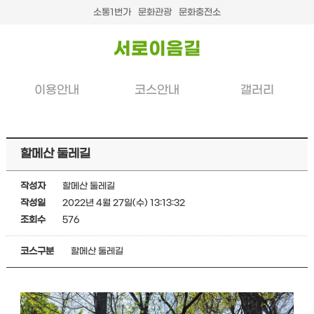
소통1번가
문화관광
문화충전소
서로이음길
이용안내
코스안내
갤러리
할메산 둘레길
작성자
할메산 둘레길
작성일
2022년 4월 27일(수) 13:13:32
조회수
576
코스구분
할메산 둘레길