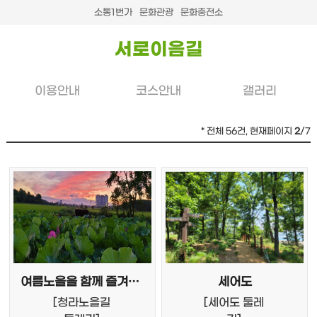
소통1번가
문화관광
문화충전소
서로이음길
이용안내
코스안내
갤러리
* 전체 56건, 현재페이지
/7
2
여름노을을 함께 즐겨보아요
세어도
[
청라노을길
[
세어도 둘레