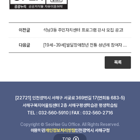
이전글
석남3동 주민자치센터 프로그램 강사 모집 공고!
다음글
[19세~39세]발달장애청년 전통 성년례 참여자 모집
목록
[22721] 인천광역시 서해구 서곶로 369번길 17(연희동 683-5)
서해구복지어울림센터 2층 서해구평생학습관 평생학습팀
TEL : 032-560-5910 | FAX : 032-560-2716
Copyright © SeoHae Gu Office. All Rights Reserved.
이용약관
개인정보처리방침
인천광역시 서해구청
TOP