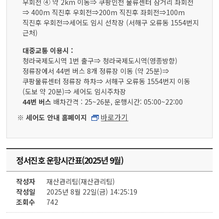
우회전 ④ 약 2km 이동⇒ 쿠팡인천 물류센터 삼거리 좌회전
⇒ 400m 직진후 우회전⇒200m 직진후 좌회전⇒100m
직진후 우회전⇒세어도 임시 선착장 (서해구 오류동 1554번지
근처)
대중교통 이용시 :
청라국제도시역 1번 출구⇒ 청라국제도시역(영종방향)
정류장에서 44번 버스 8개 정류장 이동 (약 25분)⇒
쿠팡물류센터 정류장 하차⇒ 서해구 오류동 1554번지 이동
(도보 약 20분)⇒ 세어도 임시주차장
44번 버스
배차간격 : 25~26분, 운행시간: 05:00~22:00
바로가기
※ 세어도 안내 홈페이지
정서진호 운항시간표(2025년 9월)
작성자
재산관리팀(재산관리팀)
작성일
2025년 8월 22일(금) 14:25:19
조회수
742