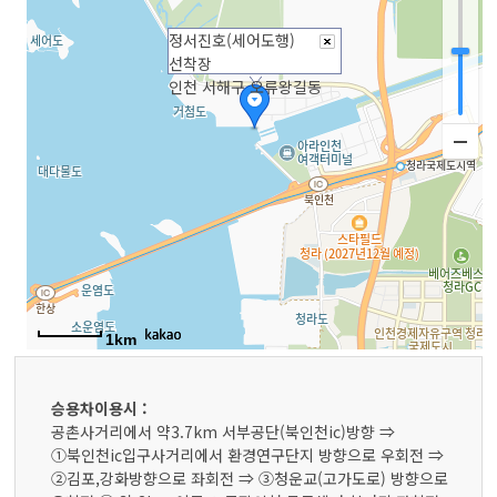
정서진호(세어도행)
선착장
인천 서해구 오류왕길동
1km
승용차이용시 :
공촌사거리에서 약3.7km 서부공단(북인천ic)방향 ⇒
①북인천ic입구사거리에서 환경연구단지 방향으로 우회전 ⇒
②김포,강화방향으로 좌회전 ⇒ ③청운교(고가도로) 방향으로