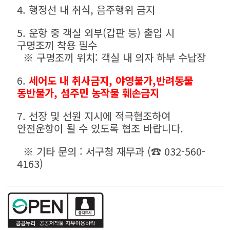
4. 행정선 내 취식, 음주행위 금지
5. 운항 중 객실 외부(갑판 등) 출입 시
구명조끼 착용 필수
※ 구명조끼 위치: 객실 내 의자 하부 수납장
6.
세어도 내 취사금지, 야영불가,
반려동물
동반불가, 섬주민 농작물 훼손금지
7. 선장 및 선원 지시에 적극협조하여
안전운항이 될 수 있도록 협조 바랍니다.
※ 기타 문의 : 서구청 재무과 (☎ 032-560-
4163)