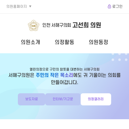
의원홈페이지
로그인
고선희 의원
인천 서해구의회
의원소개
의정활동
의원동정
열린의정으로 구민의 참뜻을 대변하는 서해구의회
서해구의원은
주민의 작은 목소리
에도 귀 기울이는 의회를
만들어갑니다.
보도자료
인터뷰/기고문
의정갤러리