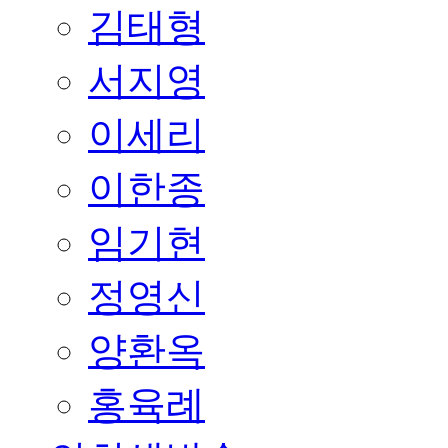
김태형
서지영
이세리
이한종
임기현
정영신
양환옥
홍육례