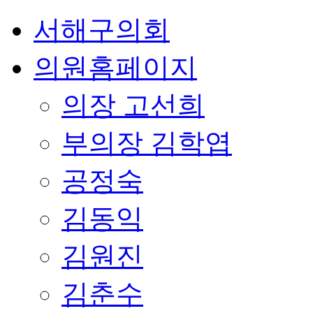
서해구의회
의원홈페이지
의장
고선희
부의장
김학엽
공정숙
김동익
김원진
김춘수