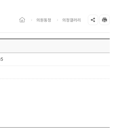
의원동정
의정갤러리
35