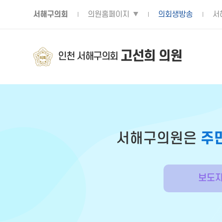
서해구의회
의원홈페이지
의회생방송
서
고선희 의원
인천 서해구의회
서해구의원은
주
보도