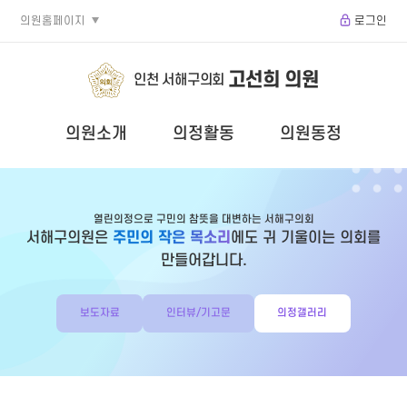
의원홈페이지
로그인
고선희 의원
인천 서해구의회
의원소개
의정활동
의원동정
열린의정으로 구민의 참뜻을 대변하는 서해구의회
서해구의원은
주민의 작은 목소리
에도 귀 기울이는 의회를
만들어갑니다.
보도자료
인터뷰/기고문
의정갤러리