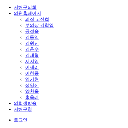
서해구의회
의원홈페이지
의장
고선희
부의장
김학엽
공정숙
김동익
김원진
김춘수
김태형
서지영
이세리
이한종
임기현
정영신
양환옥
홍육례
의회생방송
서해구청
로그인