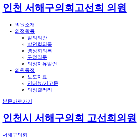
인천 서해구의회
고선희 의원
의원소개
의정활동
발의의안
발언회의록
영상회의록
구정질문
의정자유발언
의원동정
보도자료
인터뷰/기고문
의정갤러리
본문바로가기
인천시 서해구의회
고선희
의원
서해구의회