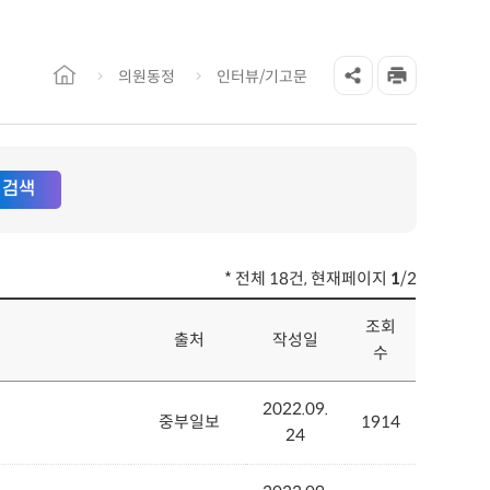
의원동정
인터뷰/기고문
* 전체 18건, 현재페이지
1
/2
조회
출처
작성일
수
2022.09.
중부일보
1914
24