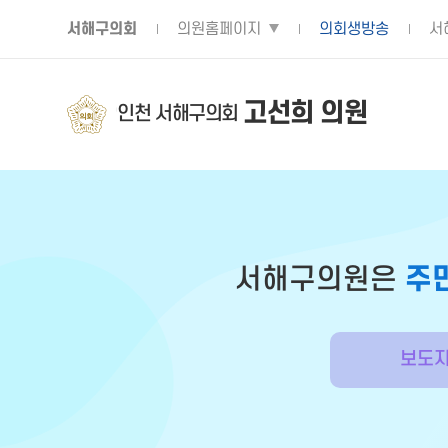
서해구의회
의원홈페이지
의회생방송
서
고선희 의원
인천 서해구의회
서해구의원은
주
보도