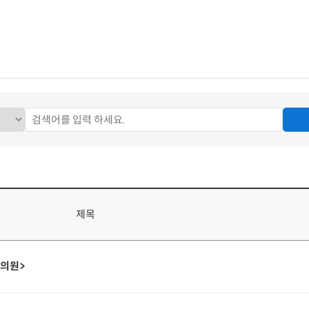
제목
 의원>