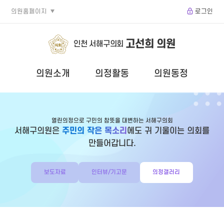
의원홈페이지
로그인
고선희 의원
인천 서해구의회
의원소개
의정활동
의원동정
열린의정으로 구민의 참뜻을 대변하는 서해구의회
서해구의원은
주민의 작은 목소리
에도 귀 기울이는 의회를
만들어갑니다.
보도자료
인터뷰/기고문
의정갤러리