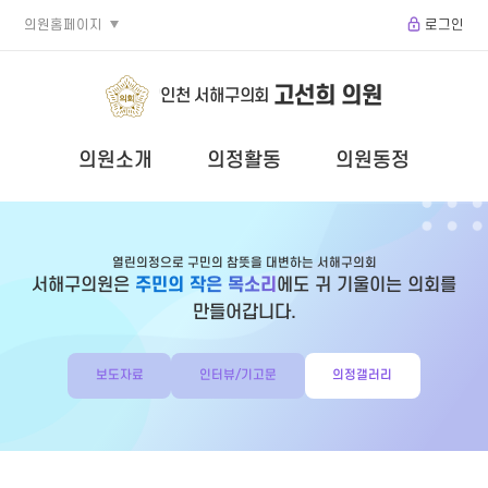
의원홈페이지
로그인
고선희 의원
인천 서해구의회
의원소개
의정활동
의원동정
열린의정으로 구민의 참뜻을 대변하는 서해구의회
서해구의원은
주민의 작은 목소리
에도 귀 기울이는 의회를
만들어갑니다.
보도자료
인터뷰/기고문
의정갤러리