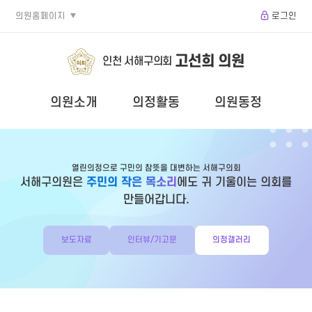
의원홈페이지
로그인
고선희 의원
인천 서해구의회
의원소개
의정활동
의원동정
열린의정으로 구민의 참뜻을 대변하는 서해구의회
서해구의원은
주민의 작은 목소리
에도 귀 기울이는 의회를
만들어갑니다.
보도자료
인터뷰/기고문
의정갤러리