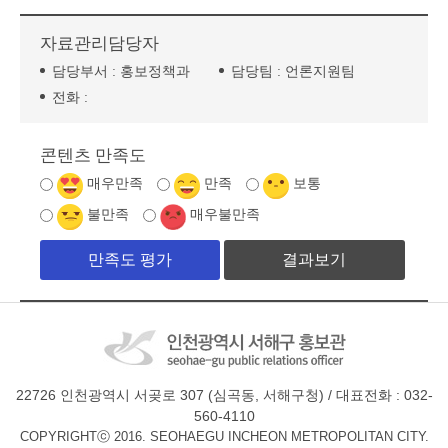
자료관리담당자
담당부서 :
홍보정책과
담당팀 :
언론지원팀
전화 :
콘텐츠 만족도
매우만족
만족
보통
불만족
매우불만족
결과보기
22726 인천광역시 서곶로 307 (심곡동, 서해구청) / 대표전화 : 032-
560-4110
COPYRIGHTⓒ 2016. SEOHAEGU INCHEON METROPOLITAN CITY.