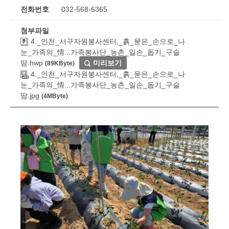
전화번호
032-568-6365
첨부파일
4._인천_서구자원봉사센터,_흙_묻은_손으로_나
눈_가족의_情...가족봉사단_농촌_일손_돕기_구슬
땀.hwp
미리보기
(89KByte)
4._인천_서구자원봉사센터,_흙_묻은_손으로_나
눈_가족의_情...가족봉사단_농촌_일손_돕기_구슬
땀.jpg
(4MByte)