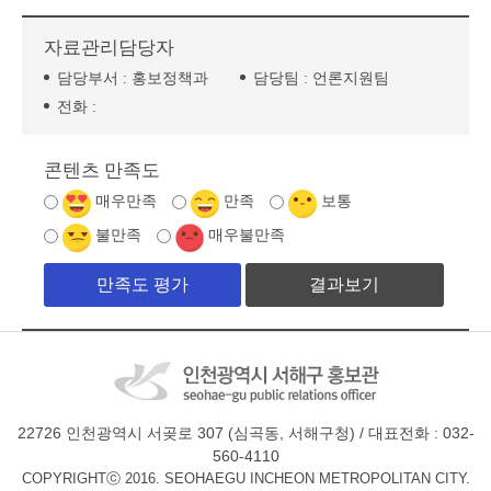
자료관리담당자
담당부서 :
홍보정책과
담당팀 :
언론지원팀
전화 :
콘텐츠 만족도
매우만족
만족
보통
불만족
매우불만족
결과보기
22726 인천광역시 서곶로 307 (심곡동, 서해구청) / 대표전화 : 032-
560-4110
COPYRIGHTⓒ 2016. SEOHAEGU INCHEON METROPOLITAN CITY.