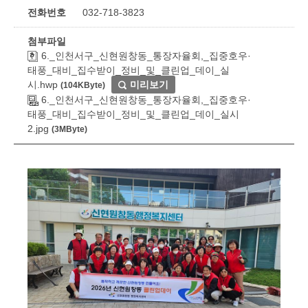
전화번호
032-718-3823
첨부파일
6._인천서구_신현원창동_통장자율회,_집중호우·
태풍_대비_집수받이_정비_및_클린업_데이_실
시.hwp
미리보기
(104KByte)
6._인천서구_신현원창동_통장자율회,_집중호우·
태풍_대비_집수받이_정비_및_클린업_데이_실시
2.jpg
(3MByte)