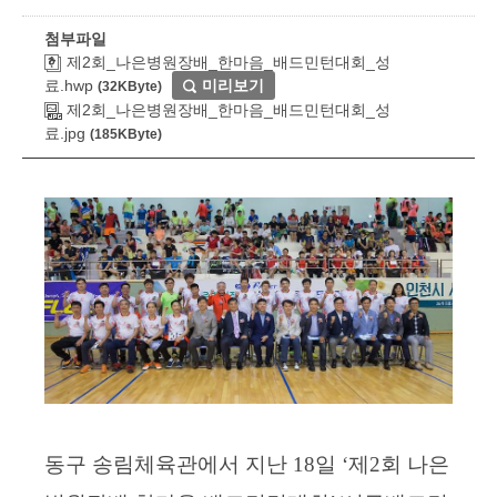
첨부파일
제2회_나은병원장배_한마음_배드민턴대회_성
료.hwp
미리보기
(32KByte)
제2회_나은병원장배_한마음_배드민턴대회_성
료.jpg
(185KByte)
동구 송림체육관에서 지난
18
일
‘
제
2
회 나은