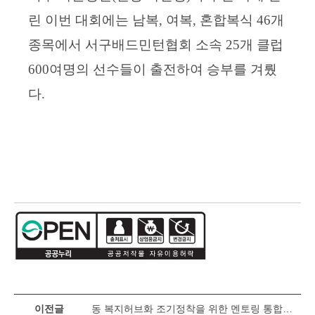
린 이번 대회에는 남복
,
여복
,
혼합복식
46
개
종목에서 서구배드민턴협회 소속
25
개 클럽
600
여명의 선수들이 출전하여 승부를 겨뤘
다
.
이전글
동 복지허브화 조기정착을 위한 멘토링 통합사례회의 개최