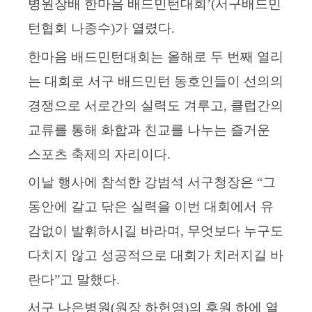
병원장배 한마음 배드민턴대회
’(
서구배드민
턴협회 나종수
)
가 열렸다
.
한마음 배드민턴대회는 올해로 두 번째 열리
는 대회로 서구 배드민턴 동호인들이 선의의
경쟁으로 서로간의 실력도 겨루고
,
클럽간의
교류를 통해 화합과 친교를 나누는 즐거운
스포츠 축제의 자리이다
.
이날 행사에 참석한 강범석 서구청장은
“
그
동안에 갈고 닦은 실력을 이번 대회에서 유
감없이 발휘하시길 바라며
,
무엇보다 누구도
다치지 않고 성공적으로 대회가 치러지길 바
란다
”
고 말했다
.
서구 나은병원
(
원장 하헌영
)
의 후원 하에 열