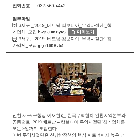
전화번호
032-560-4442
첨부파일
3서구,_‘2019_베트남-캄보디아_무역사절단’_참
가업체_모집.hwp
미리보기
(18KByte)
3서구,_‘2019_베트남-캄보디아_무역사절단’_참
가업체_모집.jpg
(16KByte)
인천 서구
구청장 이재현
는 한국무역협회 인천지역본부와
(
)
공동으로
베트남
–
캄보디아 무역사절단
참가업체를
‘2019
’
오는
일까지 모집한다
9
.
이번 무역사절단은 신남방정책의 핵심 파트너이자 높은 성