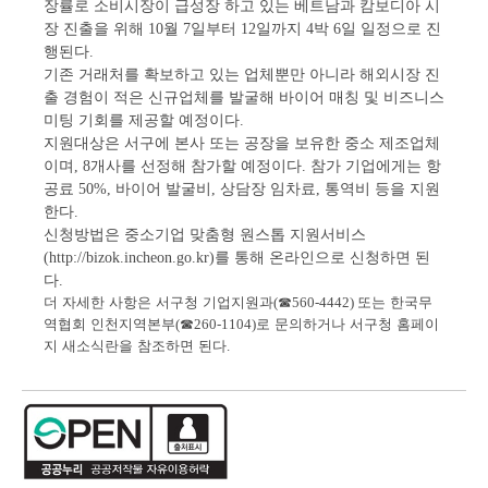
장률로 소비시장이 급성장 하고 있는 베트남과 캄보디아 시
장 진출을 위해
월
일부터
일까지
박
일 일정으로 진
10
7
12
4
6
행된다
.
기존 거래처를 확보하고 있는 업체뿐만 아니라 해외시장 진
출 경험이 적은 신규업체를 발굴해 바이어 매칭 및 비즈니스
미팅 기회를 제공할 예정이다
.
지원대상은 서구에 본사 또는 공장을 보유한 중소 제조업체
이며
개사를 선정해 참가할 예정이다
참가 기업에게는 항
, 8
.
공료
바이어 발굴비
상담장 임차료
통역비 등을 지원
50%,
,
,
한다
.
신청방법은 중소기업 맞춤형 원스톱 지원서비스
를 통해 온라인으로 신청하면 된
(http://bizok.incheon.go.kr)
다
.
더 자세한 사항은 서구청 기업지원과
(
☎
560-4442)
또는 한국무
역협회 인천지역본부
(
☎
260-1104)
로 문의하거나 서구청 홈페이
지 새소식란을 참조하면 된다
.