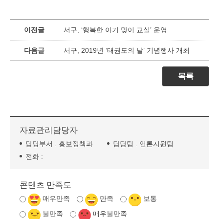
이전글
서구, ‘행복한 아기 맞이 교실’ 운영
다음글
서구, 2019년 ‘태권도의 날’ 기념행사 개최
목록
자료관리담당자
담당부서 :
홍보정책과
담당팀 :
언론지원팀
전화 :
콘텐츠 만족도
매우만족
만족
보통
불만족
매우불만족