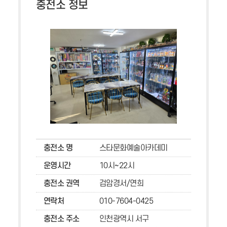
충전소 정보
충전소 명
스타문화예술아카데미
운영시간
10시~22시
충전소 권역
검암경서/연희
연락처
010-7604-0425
충전소 주소
인천광역시 서구