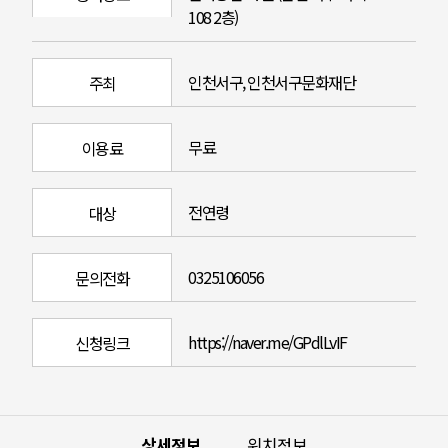
108 2층)
인천서구, 인천서구문화재단
주최
무료
이용료
전연령
대상
0325106056
문의전화
https://naver.me/GPdlLvIF
신청링크
상세정보
위치정보