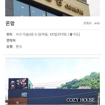
온맘
조회수 : 440
위치
서구 이음4로 6 (당하동, KR법조타워) [
지도
]
연락처
유형
한식