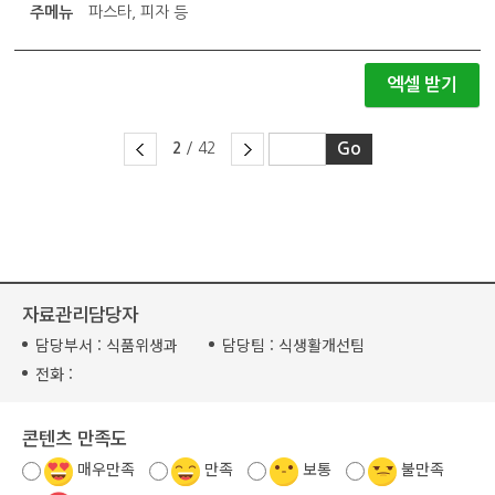
주메뉴
파스타, 피자 등
엑셀 받기
2
/ 42
자료관리담당자
담당부서 :
식품위생과
담당팀 :
식생활개선팀
전화 :
콘텐츠 만족도
매우만족
만족
보통
불만족