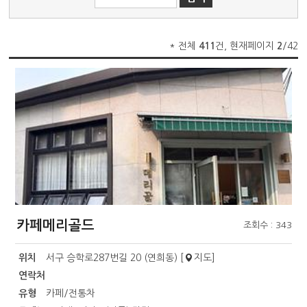
* 전체
411
건, 현재페이지
2
/42
카페메리골드
조회수 : 343
위치
서구 승학로287번길 20 (연희동) [
지도
]
연락처
유형
카페/전통차