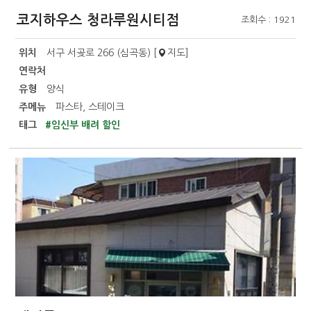
코지하우스 청라루원시티점
조회수 : 1921
위치
서구 서곶로 266 (심곡동) [
지도
]
연락처
유형
양식
주메뉴
파스타, 스테이크
태그
#임신부 배려 할인