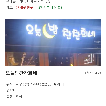
주메뉴
카페, 디저트(와플) 맛집
태그
#가볼만한곳
#임신부 배려 할인
오늘밤찬찬희네
조회수 : 459
위치
서구 승학로 444 (검암동) [
지도
]
연락처
유형
한식