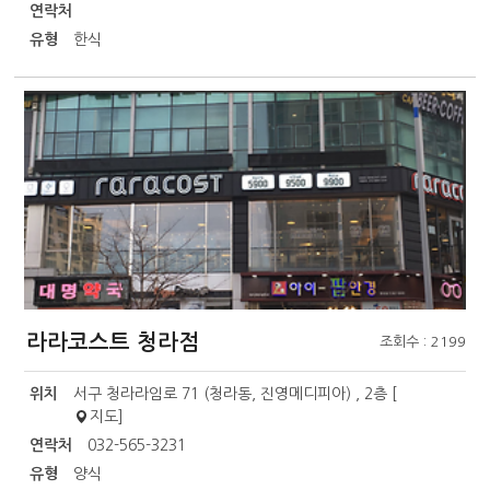
연락처
유형
한식
라라코스트 청라점
조회수 : 2199
위치
서구 청라라임로 71 (청라동, 진영메디피아) , 2층 [
지도
]
연락처
032-565-3231
유형
양식