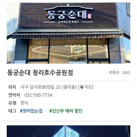
동궁순대 청라호수공원점
조회수 : 805
위치
서구 담지로86번길 20 (청라동) [
지도
]
연락처
032-566-7734
유형
한식
태그
#맛이있는집
#임신부 배려 할인