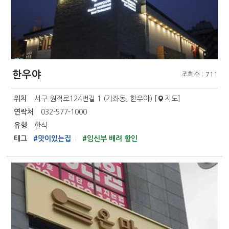
한우야
조회수 : 711
위치
서구 원적로124번길 1 (가좌동, 한우야) [
지도
]
연락처
032-577-1000
유형
한식
태그
#맛이있는집
#임신부 배려 할인