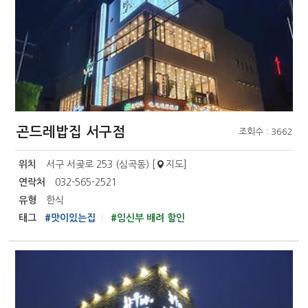
곤드레밥집 서구점
조회수 : 3662
위치
서구 서곶로 253 (심곡동) [
지도
]
연락처
032-565-2521
유형
한식
태그
#맛이있는집
#임신부 배려 할인