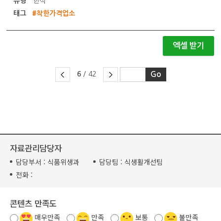
유형
한식
태그
#착한가격업소
엑셀 받기
6
/ 42
자료관리담당자
담당부서 :
식품위생과
담당팀 :
식생활개선팀
전화 :
콘텐츠 만족도
매우만족
만족
보통
불만족