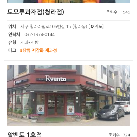
토모루과자점(청라점)
조회수 : 1545
위치
서구 청라라임로106번길 15 (청라동) [
지도
]
연락처
032-1374-0144
유형
제과/제빵
태그
#당류 저감화 제과점
알벤토 1호점
조회수 : 724