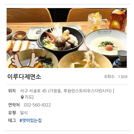
이루다제면소
조회수 : 1309
위치
서구 서곶로 45 (가정동, 루원린스트라우스더린시티) [
지도
]
연락처
032-560-4322
유형
일식
태그
#맛이있는집