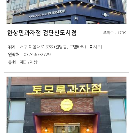
한상민과자점 검단신도시점
조회수 : 1799
위치
서구 이음대로 378 (원당동, 로뎀타워) [
지도
]
연락처
032-567-2729
유형
제과/제빵