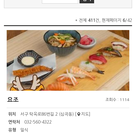
* 전체
411
건, 현재페이지
6
/42
요조
조회수 : 1114
위치
서구 탁옥로86번길 2 (심곡동) [
지도
]
연락처
032-560-4322
유형
일식