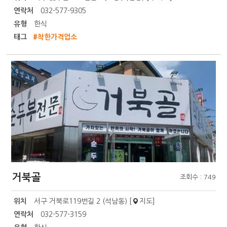
연락처
032-577-9305
유형
한식
태그
#착한가격업소
거북골
조회수 : 749
위치
서구 거북로119번길 2 (석남동) [
지도
]
연락처
032-577-3159