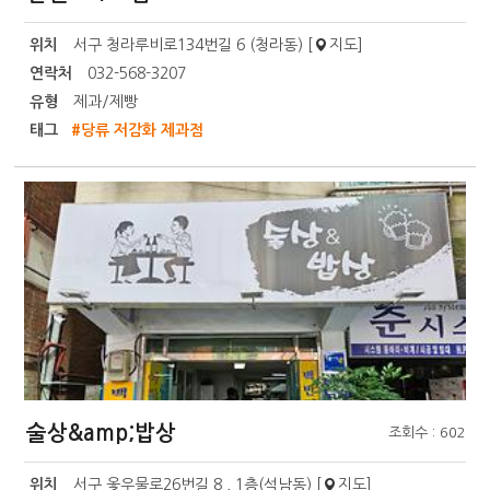
위치
서구 청라루비로134번길 6 (청라동) [
지도
]
연락처
032-568-3207
유형
제과/제빵
태그
#당류 저감화 제과점
술상&amp;밥상
조회수 : 602
위치
서구 옻우물로26번길 8 , 1층(석남동) [
지도
]