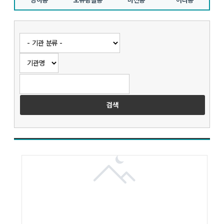
당하동
오류왕길동
마전동
아라동