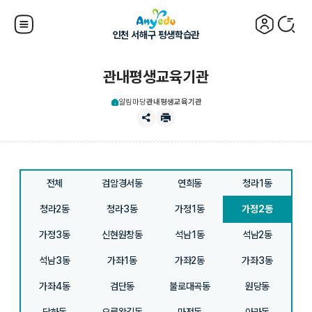
인천 서해구 평생학습관
관내평생교육기관
알림마당
관내평생교육기관
전체
검암경서동
연희동
청라1동
청라2동
청라3동
가정1동
가정2동
가정3동
신현원창동
석남1동
석남2동
석남3동
가좌1동
가좌2동
가좌3동
가좌4동
검단동
불로대곡동
원당동