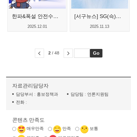
한파&폭설 안전수칙 안내
[서구뉴스] SG(슥)캐치 - 10월호
2025.12.01
2025.11.13
2
/ 48
자료관리담당자
담당부서 :
홍보정책과
담당팀 :
언론지원팀
전화 :
콘텐츠 만족도
매우만족
만족
보통