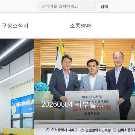
구정소식지
소통SNS
20260804 서부발전 재향군인회 기부금 전달식