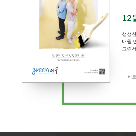
12
생생한
매월 
그린서
바