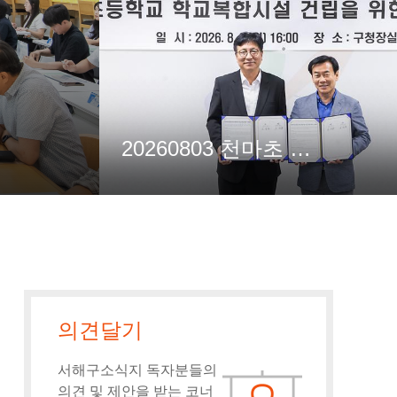
20260803 천마초 학교복합시설 MOU 체결식
의견달기
서해구소식지 독자분들의
의견 및 제안을 받는 코너