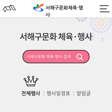
서해구문화
체육·행
사
전체행사
행사일정표
알림글