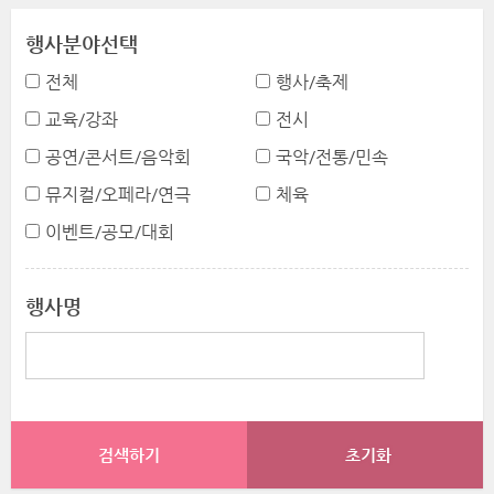
행사분야선택
전체
행사/축제
교육/강좌
전시
공연/콘서트/음악회
국악/전통/민속
뮤지컬/오페라/연극
체육
이벤트/공모/대회
행사명
초기화