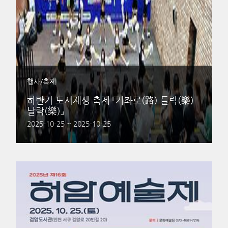
행사/축제
하반기 도시재생 축제 「가좌로(路) 들락(樂)
날락(樂)」
2025-10-25 ~ 2025-10-25