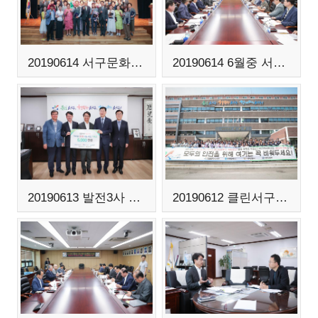
20190614 서구문화대학 수료식
20190614 6월중 서구지역 유관기관장 간담회
20190613 발전3사 사회공헌 기금 전달식
20190612 클린서구 주차질서 확립 캠페인