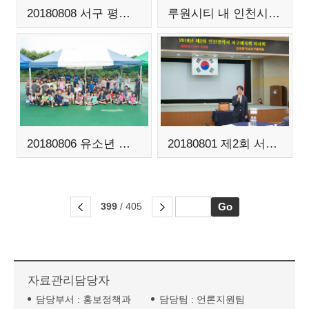
20180808 서구 평생학습관 개관식
루원시티 내 인천시 제2청사 건립 기자회견
20180806 유소년 방학맞이 롤러교실 개강식
20180801 제2회 서구체육회 이사회
399
/ 405
자료관리담당자
담당부서 :
홍보정책과
담당팀 :
언론지원팀