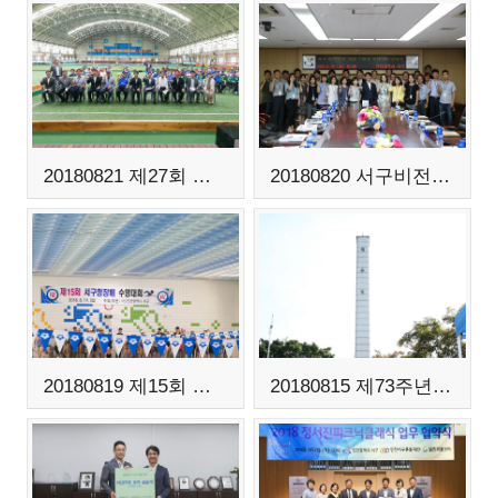
20180821 제27회 서구청장배 게이트볼 대회
20180820 서구비전전략 2030 TF발대식
20180819 제15회 서구청장배 수영대회
20180815 제73주년 광복절 현충탑 참배행사