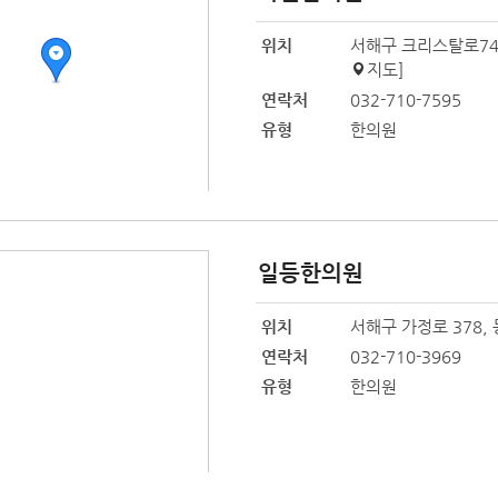
위치
서해구 크리스탈로74번길
지도
]
연락처
032-710-7595
유형
한의원
일등한의원
위치
서해구 가정로 378, 
연락처
032-710-3969
유형
한의원