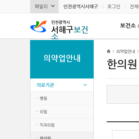
패밀리
인천광역시서해구
로그인
전체
인천광역시
보건소 
서해구
보건
소
의약업안내
의약업안내
한의원
의료기관
병원
의원
치과의원
한의원