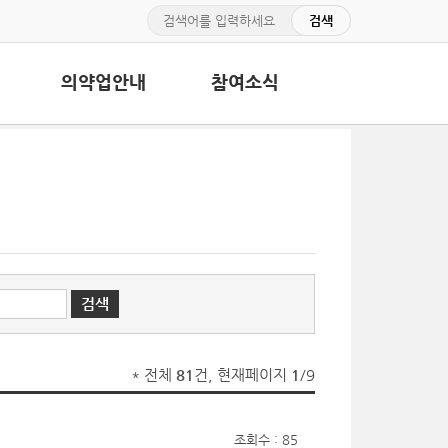
의약업안내
참여소식
* 전체
81
건, 현재페이지
1
/9
조회수 : 85