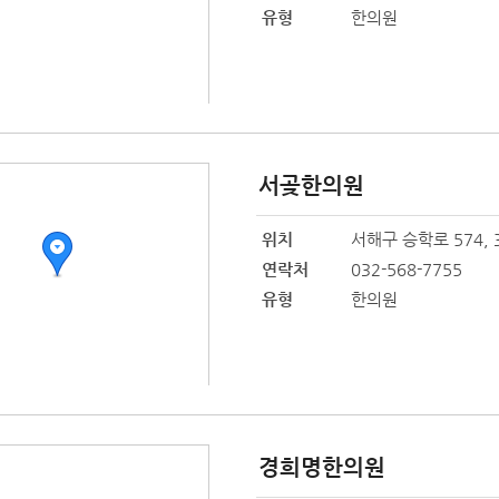
유형
한의원
서곶한의원
위치
서해구 승학로 574, 
연락처
032-568-7755
유형
한의원
경희명한의원