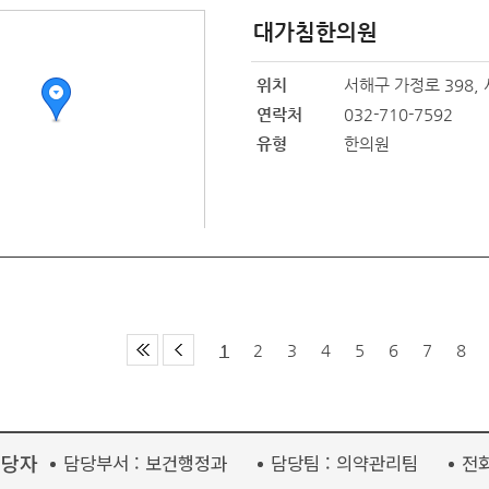
대가침한의원
위치
서해구 가정로 398, 
연락처
032-710-7592
유형
한의원
1
2
3
4
5
6
7
8
담당자
담당부서 :
보건행정과
담당팀 :
의약관리팀
전화