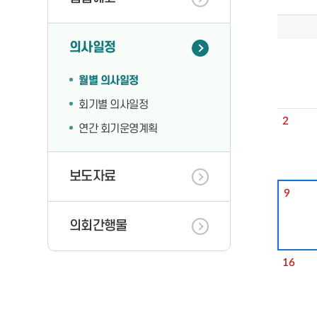
의정백서
연구단체 개
의사일정
정책개발 연
지난 의원
월별 의사일정
회기별 의사일정
2
연간 회기운영계획
보도자료
9
의회간행물
16