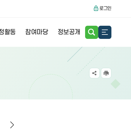
로그인
정활동
참여마당
정보공개
성
정
홍보영상
진정
무
의회권한
보도자료
위원회 활동
방청/견학
의사일정
내
간물 현황
의회운영위원회
방청안내
 의사일정
내
기획행정위원회
방청신청
회기운영계획
복지도시위원회
의회체험활동 안내
환경경제안전위원회
의회체험활동 신청
시는길
특별위원회
시는 길
내