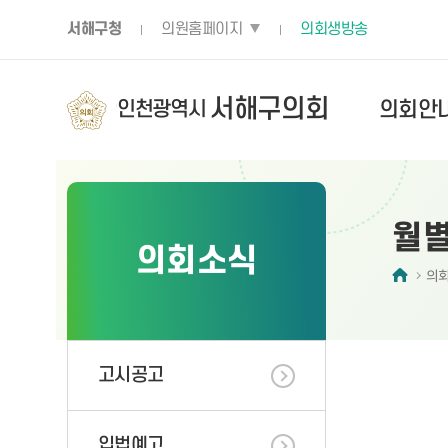
서해구청
의원홈페이지
의회생방송
서해구의회
의회안
인천광역시
의회안내
의원소개
의회소식
의정활동
참여마당
정보공개
의장실
현역의원
고시공고
의정활동 
의회에 바
의회운영
월별
의회소식
의장약력
인명별
의회 회기
의
의장갤러리
선거구별
의원 겸직 
위원회별
업무추진비
정당별
국제교류 현
의회운영
고시공고
의원 정책연
의회간행물
자치법규
의회보
입법예고
의원연구단