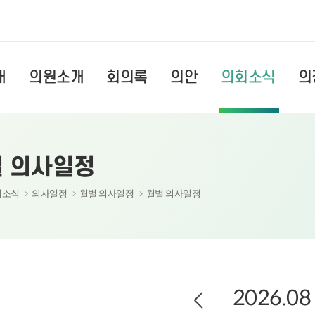
내
의원소개
회의록
의안
의회소식
의
사진
란다
의회연혁
역대의원
입법예고
의정활동 영상
주민조례청구
의원활동
의회구
의사일
의회 
청원/
의회사
 의사일정
회의록(본회의, 상임위)
월별 
청원안
의회발
회소식
의사일정
월별 의사일정
월별 의사일정
현황
행정사무감사조사
회기별
진정안
 현황
지방의회 질의답변 현황
연간 
황
의안 처리현황
의회사무국
찾아오
구 현황
의원별 회의 출석률 현황
조직도
찾아오
2026.08
의회용어사전
담당업무
층별안
체