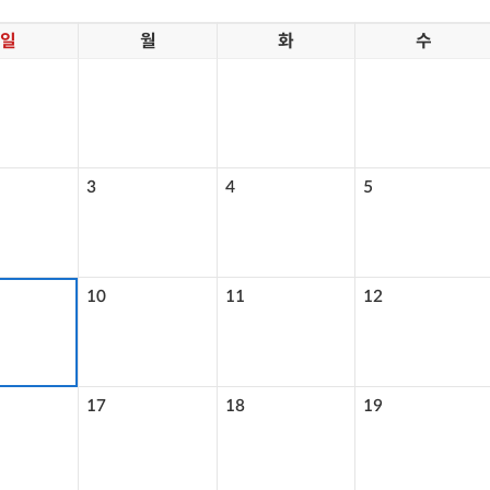
일
월
화
수
요
구용역 결과
연구활동
3
4
5
10
11
12
17
18
19