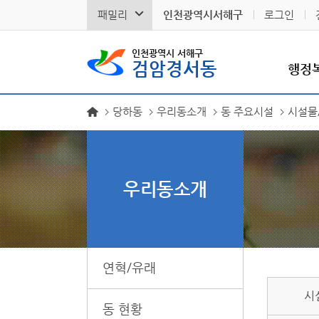
패밀리
인천광역시서해구
로그인
인천광역시 서해구
검암경서동
행정
당하동
우리동소개
동 주요시설
시설물
우리동소개
연혁/유래
시
동 현황