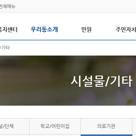
전체메뉴
복지센터
우리동소개
민원
주민자
/기타
시설물/기타
설/단체
학교/어린이집
의료기관