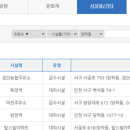
공원
문화재
시설물/기타
시설명
유형
검단농협주유소
급수시설
서구 서곶로 793 (당하동, 검
독정역
대피시설
인천 서구 백석동 74-1
마전주유소
급수시설
서구 원당대로 672 (당하동, 
완정역
대피시설
인천 서구 당하동 1077-10
탑스빌아파트
대피시설
서곶로 818(당하동, 탑스빌아