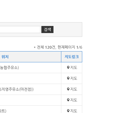
* 전체
120
건, 현재페이지
1
/6
위치
지도링크
단농협주유소)
지도
지도
GS직영주유소(마전점))
지도
지도
파트)
지도