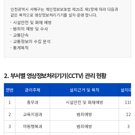
인천광역시 서해구는 개인정보보호법 제25조 제1항에 따라 다음과
같은 목적으로 영상정보처리기기를 설치·운영 합니다.
시설안전 및 화재 예방
범죄의 예방 및 수사
교통단속
교통정보의 수집 분석
통계목적
2. 부서별 영상정보처리기기(CCTV) 관리 현황
연번
관리주체
설치근거 및 목적
설치대
2. 부서별 영상정보처리기기(CCTV) 관리 현황을 연번순으로 관리주체, 설치근거 및 목적,
1
총무과
시설안전 및 화재예방
110
설치대수,운영관리 방침현황을 나누어 설명한 표
2
교육지원과
범죄예방
12
3
아동행복과
범죄예방
3