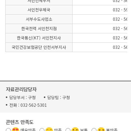
서인천세무서
032 - 560
서인천우체국
032 - 590
서부수도사업소
032 - 567
한국전력 서인천지점
032 - 560
한국통신(KT) 서인천지사
032 - 565
국민건강보험공단 인천서부지사
032 - 560
자료관리담당자
담당부서 :
구청
담당팀 :
구청
전화 :
032-562-5301
콘텐츠 만족도
매우만족
만족
보통
불만족