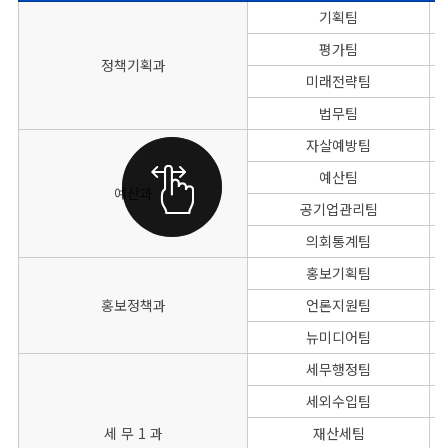
본청 기획재정국의 부서별, 팀명, 대표전화, FAX번호를 나타낸 표
기획팀
평가팀
정책기획과
미래전략팀
법무팀
자살예방팀
예산팀
예산과
공기업관리팀
의회통계팀
홍보기획팀
홍보정책과
언론지원팀
뉴미디어팀
세무행정팀
세외수입팀
세 무 1 과
재산세팀