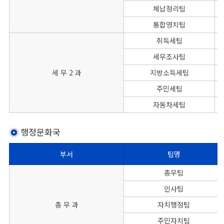
체납정리팀
통합영치팀
취득세팀
세무조사팀
세 무 2 과
지방소득세팀
주민세팀
자동차세팀
행정문화국
부서
팀명
본청 행정문화국의 부서별, 팀명, 대표전화, FAX번호를 나타낸 표
총무팀
인사팀
총 무 과
자치행정팀
주민자치팀