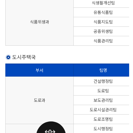
식생활개선팀
유통식품팀
식품위생과
식품지도팀
공중위생팀
식품관리팀
도시주택국
부서
팀명
본청 도시주택국의 부서별 팀명, 대표전화, FAX번호를 나타낸 표
건설행정팀
도로팀
도로과
보도관리팀
도로시설관리팀
도로조명팀
도시행정팀