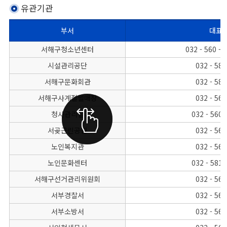
유관기관
부서
대표
유관기관의 각 부서별, 대표전화, FAX번호를 나타낸 표
서해구청소년센터
032 - 560 - 
시설관리공단
032 - 580
서해구문화회관
032 - 580
서해구사계절썰매장
032 - 565
청사관리실
032 - 560 
서곶근린공원
032 - 560
노인복지관
032 - 560
노인문화센터
032 - 581 
서해구선거관리위원회
032 - 565
서부경찰서
032 - 562
서부소방서
032 - 561