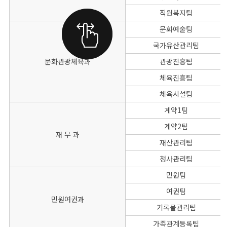
직원복지팀
문화예술팀
국가유산관리팀
문화관광체육과
관광진흥팀
체육진흥팀
체육시설팀
계약1팀
계약2팀
재 무 과
재산관리팀
청사관리팀
민원팀
여권팀
민원여권과
기록물관리팀
가족관계등록팀