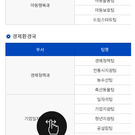
아동돌봄팀
아동행복과
아동보호팀
드림스타트팀
경제환경국
부서
팀명
본청 경제환경국의 부서별 팀명, 대표전화, FAX번호를 나타낸 표
경제정책팀
전통시지원팀
경제정책과
농수산팀
축산동물팀
일자리팀
기업지원팀
기업일자리정책과
청년지원팀
공설립팀