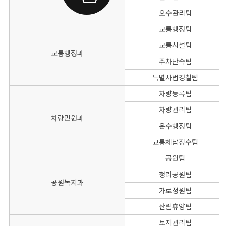
오수관리팀
교통행정팀
교통시설팀
교통행정과
주차단속팀
특별사법경찰팀
차량등록팀
차량관리팀
차량민원과
운수행정팀
교통체납징수팀
공원팀
청라공원팀
공원녹지과
가로정원팀
산림휴양팀
토지관리팀