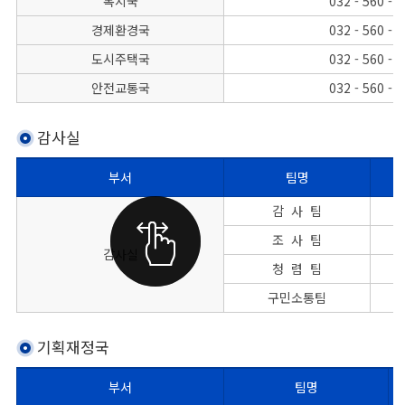
복지국
032 - 560 - 
경제환경국
032 - 560 - 
도시주택국
032 - 560 - 
안전교통국
032 - 560 - 
감사실
부서
팀명
본청 감사실의 팀명, 대표전화, FAX번호를 나타낸 표
감 사 팀
조 사 팀
감사실
청 렴 팀
구민소통팀
기획재정국
부서
팀명