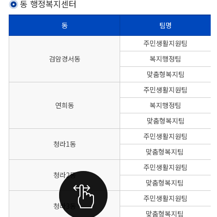
동 행정복지센터
동
팀명
주민센터의 각 동별, 대표전화, FAX번호를 나타낸 표
주민생활지원팀
검암경서동
복지행정팀
맞춤형복지팀
주민생활지원팀
연희동
복지행정팀
맞춤형복지팀
주민생활지원팀
청라1동
맞춤형복지팀
주민생활지원팀
청라2동
맞춤형복지팀
주민생활지원팀
청라3동
맞춤형복지팀