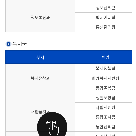
정보관리팀
정보통신과
빅데이터팀
통신관리팀
복지국
부서
팀명
본청 복지국의 부서별 팀명, 대표전화, FAX번호를 나타낸 표
복지정책팀
복지정책과
희망복지지원팀
통합돌봄팀
생활보장팀
자활지원팀
생활보장과
통합조사팀
통합관리팀