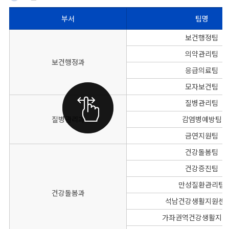
부서
팀명
보건소의 부서별 팀명, 대표전화, FAX번호를 나타낸 표
보건행정팀
의약관리팀
보건행정과
응급의료팀
모자보건팀
질병관리팀
질병관리과
감염병예방팀
금연지원팀
건강돌봄팀
건강증진팀
만성질환관리팀
건강돌봄과
석남건강생활지원센
가좌권역건강생활지원