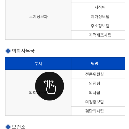
지적팀
토지정보과
지가정보팀
주소정보팀
지적재조사팀
의회사무국
부서
팀명
의회사무국의 각 부서별, 팀명, 대표전화, FAX번호를 나타낸 표
전문위원실
의정팀
의회사무국
의사팀
의정홍보팀
검단의사팀
보건소