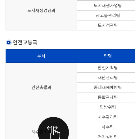
도시재생사업팀
도시재생경관과
광고물관리팀
도시경관팀
안전교통국
부서
팀명
본청 안전교통국의 부서별 팀명, 대표전화, FAX번호를 나타낸 표
안전기획팀
재난관리팀
안전총괄과
중대재해예방팀
통합관제팀
민방위팀
치수관리팀
하수팀
하수관리과
전기설비팀