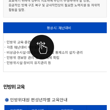
보호하기 위하여 정부의 지도하에 주민이 수행하여야 할 방공,
응급적인 방재 구조 복구 및 군사작전상의 필요한 노력지원 등 자위적
활동을 말함.
평상시: 재난대비
평상시재난대비와 유사시 인명구조 및 노력지원에 대한 내용을 표로 표현
민방위 교육·훈련
각종 재난대비 예방활동
비상급수시설·대피소·대피지역 및 통제소의 설치·관리
민방위 경보망 관리 및 경보태세 확립
민방위시설·장비의 유지관리 등
민방위 교육
민방위대원 편성년차별 교육안내