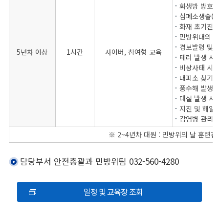
화생방 방호요
심폐소생술(인
화재 초기진화
민방위대의 임
경보발령 및 
5년차 이상
1시간
사이버, 참여형 교육
테러 발생 시
비상사태 시 
대피소 찾기
풍수해 발생 
대설 발생 시
지진 및 해일
감염병 관리 
※ 2~4년차 대원 : 민방위의 날 훈련
담당부서 안전총괄과 민방위팀 032-560-4280
일정 및 교육장 조회