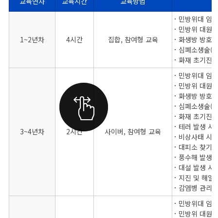
교육연차
교육시간
교육방법
민방위대원 편성년차별 교육안내의 교육연차, 교육시간, 교육방법, 교육내용을 나타낸 표
민방위대 임무
민방위 대원이
1~2년차
4시간
집합, 참여형 교육
화생방 방호요
심폐소생술(인
화재 초기진화
민방위대 임무
민방위 대원이
화생방 방호요
심폐소생술(인
화재 초기진화
테러 발생 시
3~4년차
2시간
사이버, 참여형 교육
비상사태 시 
대피소 찾기
풍수해 발생 
대설 발생 시
지진 및 해일
감염병 관리 
민방위대 임무
민방위 대원이