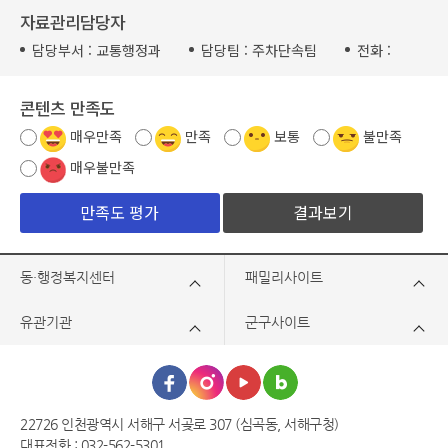
자료관리담당자
담당부서 :
교통행정과
담당팀 :
주차단속팀
전화 :
콘텐츠 만족도
매우만족
만족
보통
불만족
매우불만족
결과보기
동·행정복지센터
패밀리사이트
유관기관
군구사이트
22726 인천광역시 서해구 서곶로 307 (심곡동, 서해구청)
대표전화 : 032-562-5301