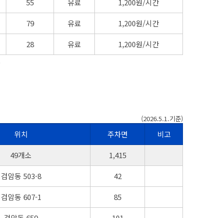
55
유료
1,200원/시간
79
유료
1,200원/시간
28
유료
1,200원/시간
0
(2026.5.1.기준)
위치
주차면
비고
무료 공영주차장 현황을 연번, 주차장명, 위치, 주차면, 비고로 나누어 설명한 표
49개소
1,415
검암동 503-8
42
검암동 607-1
85
검암동 659
101