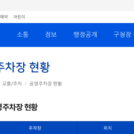
예약
어린이
원
소통
정보
행정공개
구청장
주차장 현황
교통/주차
공영주차장 현황
영주차장 현황
주차장
위치