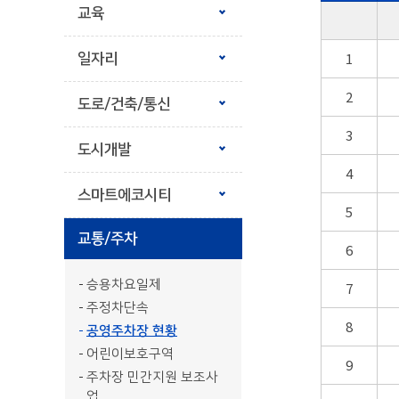
교육
1
일자리
2
도로/건축/통신
3
도시개발
4
스마트에코시티
5
교통/주차
6
승용차요일제
7
주정차단속
8
공영주차장 현황
어린이보호구역
9
주차장 민간지원 보조사
업