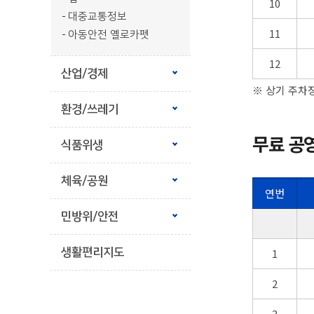
10
대중교통정보
11
아동안전 옐로카펫
12
산업/경제
※ 상기 주차장
환경/쓰레기
무료 공
식품위생
체육/공원
연번
민방위/안전
1
생활편리지도
2
3