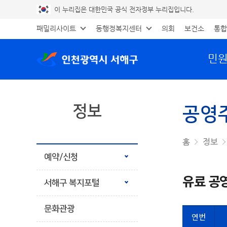
이 누리집은 대한민국 공식 전자정부 누리집입니다.
패밀리사이트
동행정복지센터
의회
보건소
통합
민
정보
공영
공유하기
프린트
홈
정보
예약/신청
유료 공
서해구 복지포털
문화관광
연번