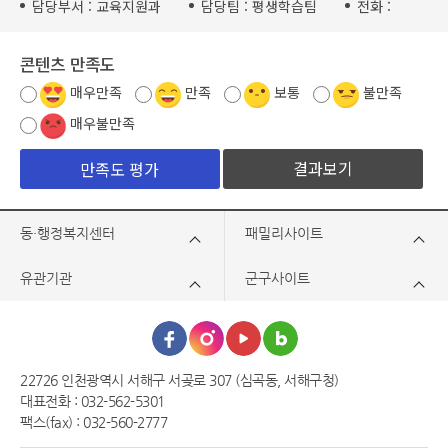
담당부서 :
교육지원과
담당팀 :
평생학습팀
전화 :
콘텐츠 만족도
매우만족
만족
보통
불만족
매우불만족
결과보기
동·행정복지센터
패밀리사이트
유관기관
군구사이트
22726 인천광역시 서해구 서곶로 307 (심곡동, 서해구청)
대표전화 : 032-562-5301
팩스(fax) : 032-560-2777