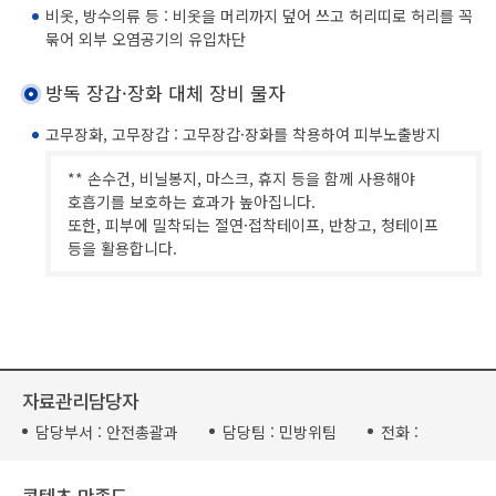
비옷, 방수의류 등 : 비옷을 머리까지 덮어 쓰고 허리띠로 허리를 꼭
묶어 외부 오염공기의 유입차단
방독 장갑·장화 대체 장비 물자
고무장화, 고무장갑 : 고무장갑·장화를 착용하여 피부노출방지
** 손수건, 비닐봉지, 마스크, 휴지 등을 함께 사용해야
호흡기를 보호하는 효과가 높아집니다.
또한, 피부에 밀착되는 절연·접착테이프, 반창고, 청테이프
등을 활용합니다.
자료관리담당자
담당부서 :
안전총괄과
담당팀 :
민방위팀
전화 :
콘텐츠 만족도