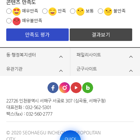
콘텐츠 만족도
매우만족
만족
보통
불만족
매우불만족
결과보기
동·행정복지센터
패밀리사이트
유관기관
군구사이트
22726 인천광역시 서해구 서곶로 307 (심곡동, 서해구청)
대표전화 : 032-562-5301
팩스(fax) : 032-560-2777
© 2020 SEOHAEGU INCHEON METROPOLITAN
CITY.
QUICK