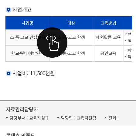
사업개요
사업명
대상
교육방법
사업개요를 사업명별로 대상, 교욱방법, 교육내용으로 나누어 설명한 표
핵심
초·중·고교 인성교육
초·중·고교 학생
체험활동 교육
핵심
학교
학교폭력 예방연극
초·중·고교 학생
공연교육
학교
사업비: 11,500천원
자료관리담당자
담당부서 :
교육지원과
담당팀 :
교육지원팀
전화 :
콘텐츠 만족도