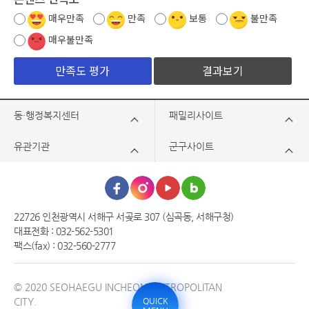
매우만족
만족
보통
불만족
매우불만족
결과보기
동·행정복지센터
패밀리사이트
유관기관
군구사이트
22726 인천광역시 서해구 서곶로 307 (심곡동, 서해구청)
대표전화 : 032-562-5301
팩스(fax) : 032-560-2777
© 2020 SEOHAEGU INCHEON METROPOLITAN
CITY.
QUICK