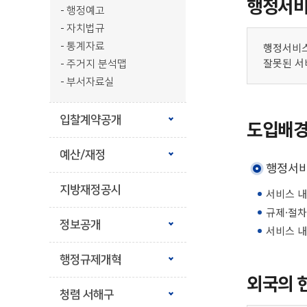
행정서비
행정예고
자치법규
통계자료
행정서비스
잘못된 서
주거지 분석맵
부서자료실
입찰계약공개
도입배경
예산/재정
행정서비
지방재정공시
서비스 내
규제·절차
정보공개
서비스 내
행정규제개혁
외국의 
청렴 서해구