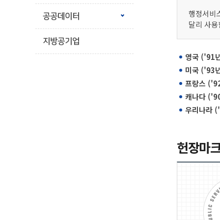
행정서비스
공공데이터
달리 사용
지방공기업
영국 ('91년
미국 ('93년
프랑스 ('9
캐나다 ('9
우리나라 ('
헌장마