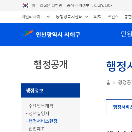
이 누리집은 대한민국 공식 전자정부 누리집입니다.
패밀리사이트
동행정복지센터
의회
보건소
통합
민
행정공개
행정
공유하기
프린트
홈
행정공
행정정보
주요업무계획
행정서비
정책실명제
행정서비스헌장
입법예고