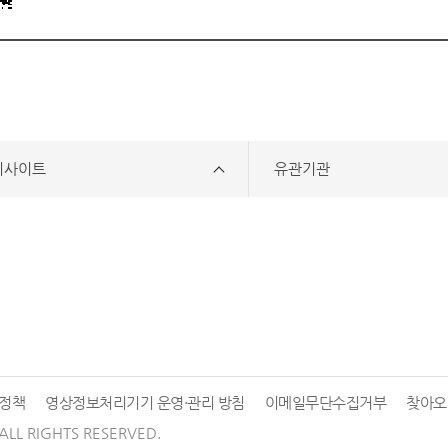
리사이트
유관기관
정책
영상정보처리기기 운영·관리 방침
이메일무단수집거부
찾아오
ALL RIGHTS RESERVED.