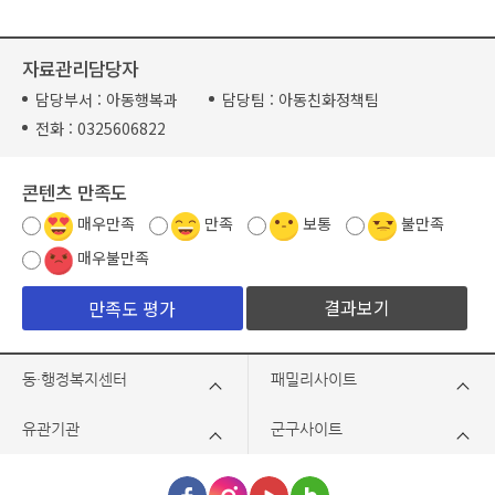
자료관리담당자
담당부서 :
아동행복과
담당팀 :
아동친화정책팀
전화 :
0325606822
콘텐츠 만족도
매우만족
만족
보통
불만족
매우불만족
결과보기
동·행정복지센터
패밀리사이트
유관기관
군구사이트