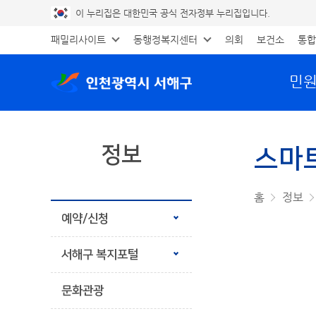
이 누리집은 대한민국 공식 전자정부 누리집입니다.
패밀리사이트
동행정복지센터
의회
보건소
통합
민
정보
스마트
공유하기
프린트
홈
정보
예약/신청
서해구 복지포털
문화관광