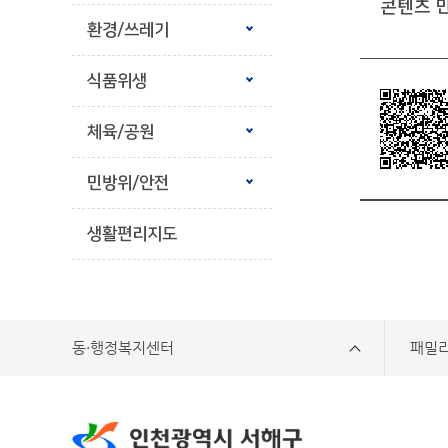
콘텐츠 
환경/쓰레기
식품위생
체육/공원
민방위/안전
생활편리지도
동·행정복지센터
패밀