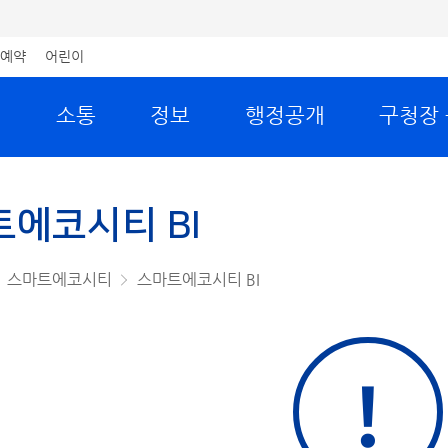
예약
어린이
원
소통
정보
행정공개
구청장
에코시티 BI
스마트에코시티
스마트에코시티 BI
!