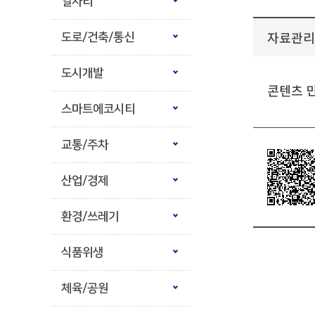
일자리
자료관리
도로/건축/통신
도시개발
콘텐츠 
스마트에코시티
교통/주차
산업/경제
환경/쓰레기
식품위생
체육/공원