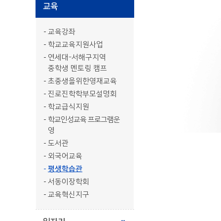
교육
교육강좌
학교교육지원사업
연세대-서해구지역
중학생 멘토링 캠프
초중생을위한영재교육
진로진학학부모설명회
학교급식지원
학교인성교육 프로그램운
영
도서관
외국어교육
평생학습관
서동이장학회
교육혁신지구