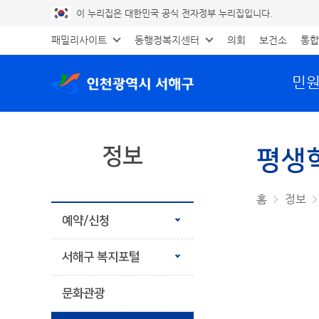
이 누리집은 대한민국 공식 전자정부 누리집입니다.
패밀리사이트
동행정복지센터
의회
보건소
통합
민
정보
평생
공유하기
프린트
홈
정보
예약/신청
서해구 복지포털
문화관광