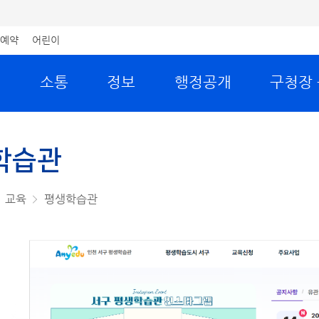
예약
어린이
원
소통
정보
행정공개
구청장
학습관
교육
평생학습관