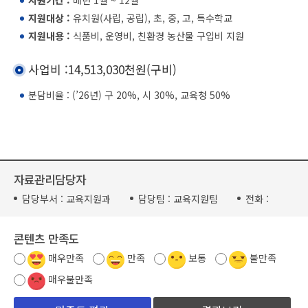
지원대상 :
유치원(사립, 공립), 초, 중, 고, 특수학교
지원내용 :
식품비, 운영비, 친환경 농산물 구입비 지원
사업비 :14,513,030천원(구비)
분담비율 : (’26년) 구 20%, 시 30%, 교육청 50%
자료관리담당자
담당부서 :
교육지원과
담당팀 :
교육지원팀
전화 :
콘텐츠 만족도
매우만족
만족
보통
불만족
매우불만족